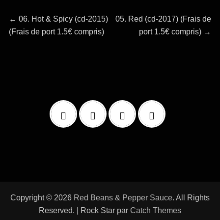
Navigation
Article
Article
←
06. Hot & Spicy (cd-2015)
05. Red (cd-2017) (Frais de
précédent :
suivant :
(Frais de port 1.5€ compris)
port 1.5€ compris)
→
de
l’article
Copyright © 2026
Red Beans & Pepper Sauce
. All Rights
Reserved. | Rock Star par
Catch Themes