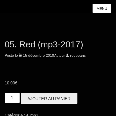
MENU
05. Red (mp3-2017)
Posté le
15 décembre 2019
Auteur
redbeans
10,00
€
quantité
AJOUTER AU PANIER
de
05.
Catégorie :
4. mp3
Red